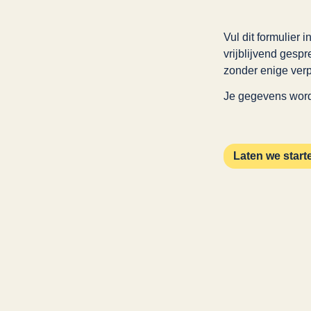
Vul dit formulier
vrijblijvend gesp
zonder enige verp
Je gegevens word
Laten we start